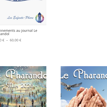
nements au journal Le
randol
Plage
00
€
–
60,00
€
de
prix :
30,00 €
à
60,00 €