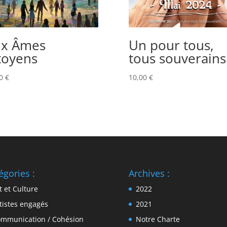
x Âmes
Un pour tous,
toyens
tous souverains 
00
€
10,00
€
égories :
Archives :
t et Culture
2022
tistes engagés
2021
mmunication / Cohésion
Notre Charte