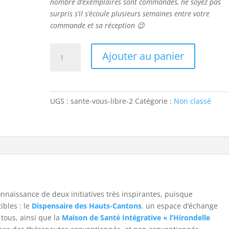
nombre d’exemplaires sont commandés, ne soyez pas
surpris s’il s’écoule plusieurs semaines entre votre
commande et sa réception 😉
quantité
Ajouter au panier
de
Santé
Vous
Libre
UGS :
sante-vous-libre-2
Catégorie :
Non classé
naissance de deux initiatives très inspirantes, puisque
ibles : le
Dispensaire des Hauts-Cantons
,
un espace d’échange
 tous, ainsi que la
Maison de Santé Intégrative « l’Hirondelle