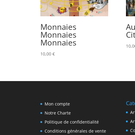
Monnaies
Au
Monnaies
Ci
Monnaies
10,
10,00
€
Cat
Mon compte
Ar
Notre Charte
Ar
Politique de confidentialité
Co
Conditions générales de vente