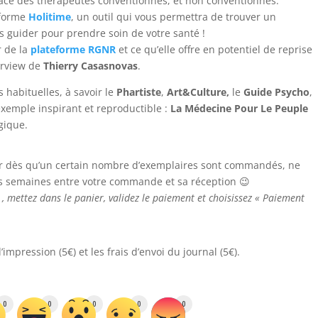
ce des thérapeutes conventionnés, et non conventionnés.
eforme
Holitime
, un outil qui vous permettra de trouver un
s guider pour prendre soin de votre santé !
 de la
plateforme RGNR
et ce qu’elle offre en potentiel de reprise
erview de
Thierry Casasnovas
.
habituelles, à savoir le
Phartiste
,
Art&Culture,
le
Guide Psycho
,
 exemple inspirant et reproductible :
La Médecine Pour Le Peuple
gique.
er dès qu’un certain nombre d’exemplaires sont commandés, ne
urs semaines entre votre commande et sa réception 😉
, mettez dans le panier, validez le paiement et choisissez « Paiement
impression (5€) et les frais d’envoi du journal (5€).
0
0
0
0
0