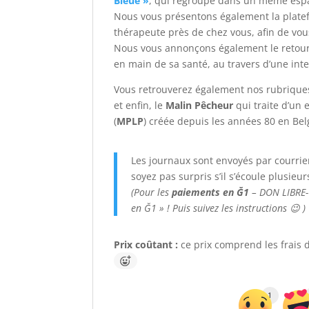
Bleue »
, qui regroupe dans un même espa
Nous vous présentons également la plat
thérapeute près de chez vous, afin de vou
Nous vous annonçons également le retour
en main de sa santé, au travers d’une int
Vous retrouverez également nos rubriques 
et enfin, le
Malin Pêcheur
qui traite d’un
(
MPLP
) créée depuis les années 80 en Bel
Les journaux sont envoyés par courri
soyez pas surpris s’il s’écoule plusie
(Pour les
paiements en Ğ1
– DON LIBRE- 
en Ğ1 » ! Puis suivez les instructions 😉 )
Prix coûtant :
ce prix comprend les frais d’
1