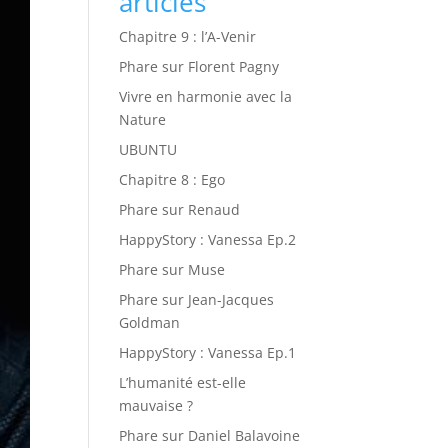
articles
Chapitre 9 : l’A-Venir
Phare sur Florent Pagny
Vivre en harmonie avec la
Nature
UBUNTU
Chapitre 8 : Ego
Phare sur Renaud
HappyStory : Vanessa Ep.2
Phare sur Muse
Phare sur Jean-Jacques
Goldman
HappyStory : Vanessa Ep.1
L’humanité est-elle
mauvaise ?
Phare sur Daniel Balavoine