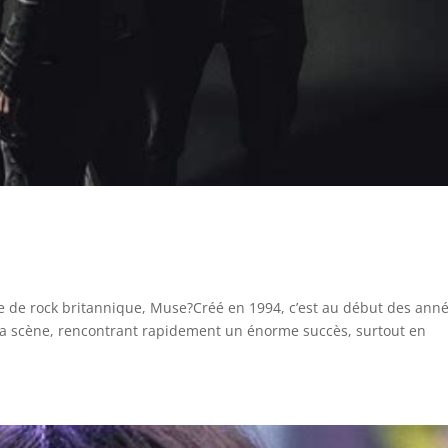
 de rock britannique, Muse?Créé en 1994, c’est au début des ann
e la scène, rencontrant rapidement un énorme succès, surtout en