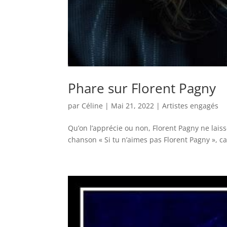
Phare sur Florent Pagny
par
Céline
|
Mai 21, 2022
|
Artistes engagés
Qu’on l’apprécie ou non, Florent Pagny ne laiss
chanson « Si tu n’aimes pas Florent Pagny », car 