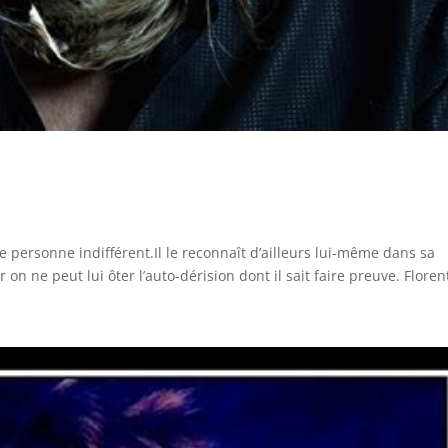
e personne indifférent.Il le reconnaît d’ailleurs lui-même dans sa
on ne peut lui ôter l’auto-dérision dont il sait faire preuve. Florent