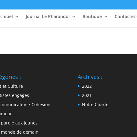
rchipel
Journal Le Pharandol
Boutique
Contactez
égories :
Archives :
t et Culture
2022
tistes engagés
2021
mmunication / Cohésion
Notre Charte
umour
 parole aux jeunes
 monde de demain