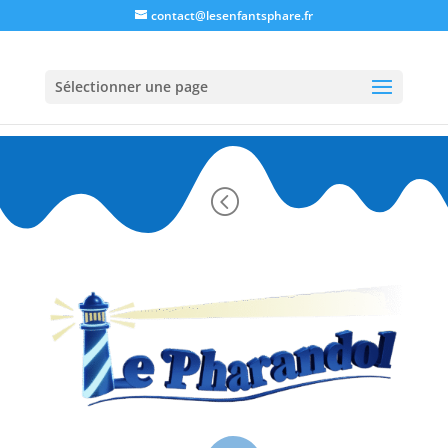
contact@lesenfantsphare.fr
Sélectionner une page
<